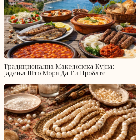
Традиционална Македонска Кујна:
Јадења Што Мора Да Ги Пробате