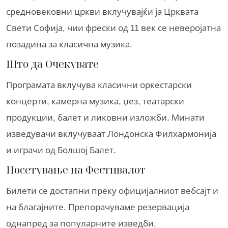
средновековни цркви вклучувајќи ја Црквата
Свети Софија, чии фрески од 11 век се неверојатна
позадина за класична музика.
Што да Очекувате
Програмата вклучува класични оркестарски
концерти, камерна музика, џез, театарски
продукции, балет и ликовни изложби. Минати
изведувачи вклучуваат Лондонска Филхармонија
и играчи од Болшој Балет.
Посетување на Фестивалот
Билети се достапни преку официјалниот вебсајт и
на благајните. Препорачуваме резервација
однапред за популарните изведби.