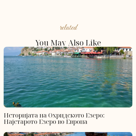
related
You May Also Like
Историјата на Охридското Езеро:
Најстарото Езеро во Европа