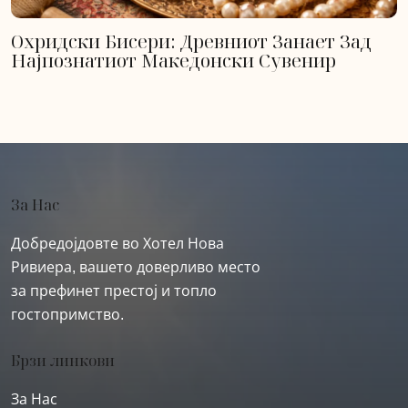
Охридски Бисери: Древниот Занает Зад
Најпознатиот Македонски Сувенир
За Нас
Добредојдовте во Хотел Нова
Ривиера, вашето доверливо место
за префинет престој и топло
гостопримство.
Брзи линкови
За Нас