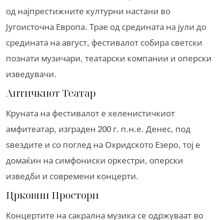
од најпрестижните културни настани во
Југоисточна Европа. Трае од средината на јули до
средината на август, фестивалот собира светски
познати музичари, театарски компании и оперски
изведувачи.
Античкиот Театар
Круната на фестивалот е хеленистичкиот
амфитеатар, изграден 200 г. п.н.е. Денес, под
ѕвездите и со поглед на Охридското Езеро, тој е
домаќин на симфониски оркестри, оперски
изведби и современи концерти.
Црковни Простори
Концертите на сакрална музика се одржуваат во