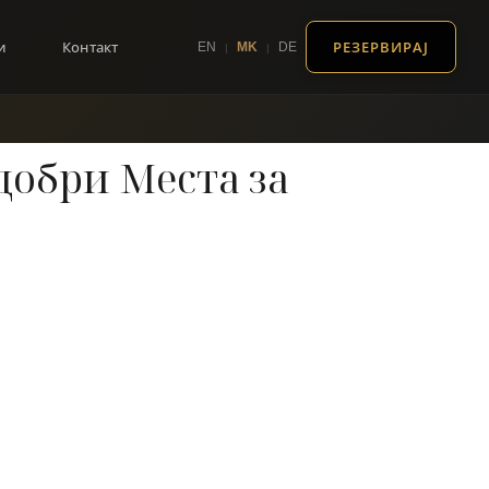
и
Контакт
EN
MK
DE
РЕЗЕРВИРАЈ
|
|
добри Места за