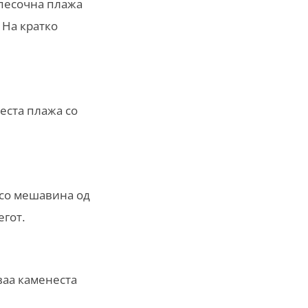
 песочна плажа
 На кратко
еста плажа со
 со мешавина од
егот.
ваа каменеста