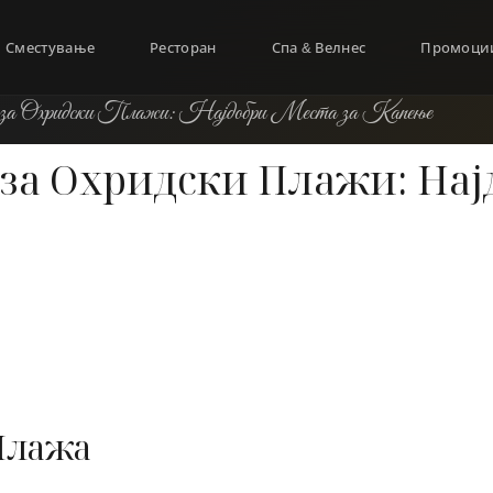
Сместување
Ресторан
Спа & Велнес
Промоци
за Охридски Плажи: Најдобри Места за Капење
за Охридски Плажи: Нај
Плажа