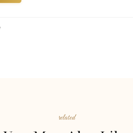
e
related