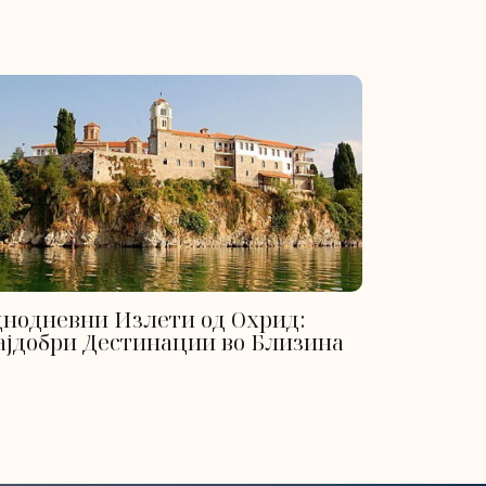
днодневни Излети од Охрид:
ајдобри Дестинации во Близина