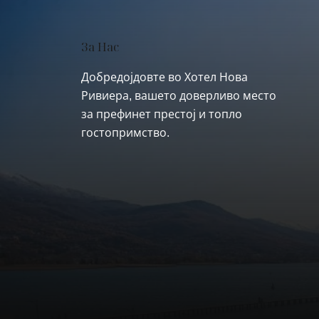
За Нас
Добредојдовте во Хотел Нова
Ривиера, вашето доверливо место
за префинет престој и топло
гостопримство.