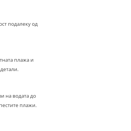
ост подалеку од
атната плажа и
 детали.
ри на водата до
рпестите плажи.