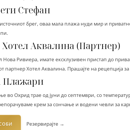
ети Стефан
источниот брег, оваа мала плажа нуди мир и приватн
лпи.
 Хотел Аквалина (Партнер)
ел Нова Ривиера, имате ексклузивен пристап до прив
т партнер Хотел Аквалина. Прашајте на рецепција за
а Плажари
ње во Охрид трае од јуни до септември, со температу
Препорачуваме крем за сончање и водени чевли за ка
Резервирајте →
 СОБИ