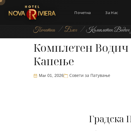
Почетна
За Нас
Почетна
/
Блог
/
Комплетен Водич 
Комплетен Водич 
Капење
Mar 01, 2026
Совети за Патување
Градска 