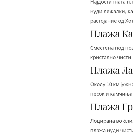
Најдостапната пл
нуди лежалки, к
растојание од Хо
Плажа К
Сместена под поз
кристално чисти 
Плажа Л
Околу 10 км јужн
песок и камчиња.
Плажа Г
Лоцирана во бли
плажа нуди чист