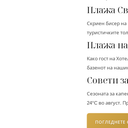
Плажа Св
Скриен бисер на 
туристичките то
Плажа на
Како гост на Хот
базенот на нашио
Совети з
Сезоната за капе
24°C во август. 
ПОГЛЕДНЕТЕ