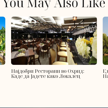
You May Also Like
Најдобри Ресторани во Охрид:
Е
Каде да Јадете како Локалец
Н