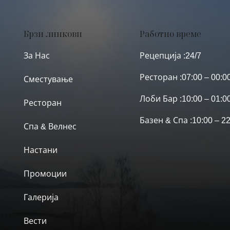
Брзи линкови
Работно време
За Нас
Рецепција :
24/7
Ресторан :
07:00 – 00:0
Сместување
Лоби Бар :
10:00 – 01:0
Ресторан
Базен & Спа :
10:00 – 2
Спа & Велнес
Настани
Промоции
Галерија
Вести