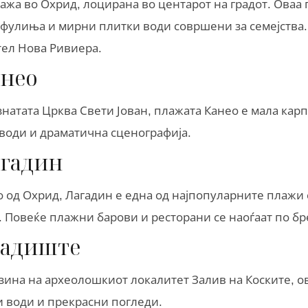
ажа во Охрид, лоцирана во центарот на градот. Оваа
афулиња и мирни плитки води совршени за семејства.
тел Нова Ривиера.
анео
натата Црква Свети Јован, плажата Канео е мала карп
води и драматична сценографија.
агадин
о од Охрид, Лагадин е една од најпопуларните плажи
 Повеќе плажни барови и ресторани се наоѓаат по бр
радиште
зина на археолошкиот локалитет Залив на Коските, о
и води и прекрасни погледи.